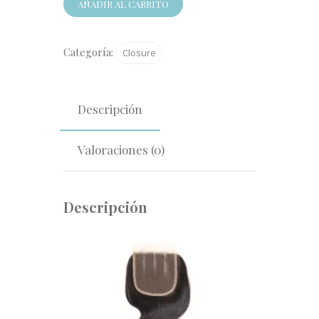
AÑADIR AL CARRITO
5*5
cantidad
Categoría:
Closure
Descripción
Valoraciones (0)
Descripción